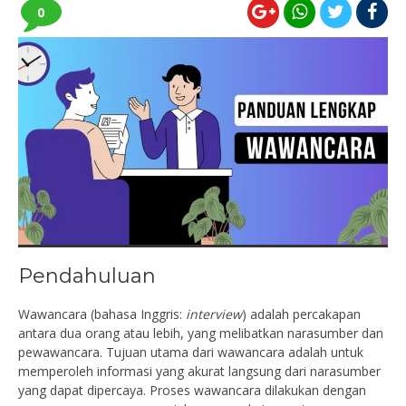
0
Pendahuluan
Wawancara (bahasa Inggris:
interview
) adalah percakapan
antara dua orang atau lebih, yang melibatkan narasumber dan
pewawancara. Tujuan utama dari wawancara adalah untuk
memperoleh informasi yang akurat langsung dari narasumber
yang dapat dipercaya. Proses wawancara dilakukan dengan