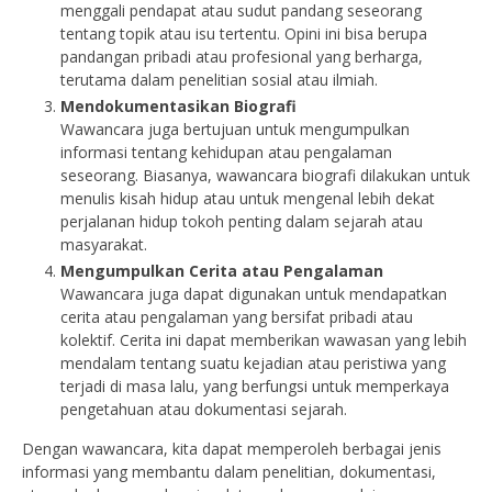
menggali pendapat atau sudut pandang seseorang
tentang topik atau isu tertentu. Opini ini bisa berupa
pandangan pribadi atau profesional yang berharga,
terutama dalam penelitian sosial atau ilmiah.
Mendokumentasikan Biografi
Wawancara juga bertujuan untuk mengumpulkan
informasi tentang kehidupan atau pengalaman
seseorang. Biasanya, wawancara biografi dilakukan untuk
menulis kisah hidup atau untuk mengenal lebih dekat
perjalanan hidup tokoh penting dalam sejarah atau
masyarakat.
Mengumpulkan Cerita atau Pengalaman
Wawancara juga dapat digunakan untuk mendapatkan
cerita atau pengalaman yang bersifat pribadi atau
kolektif. Cerita ini dapat memberikan wawasan yang lebih
mendalam tentang suatu kejadian atau peristiwa yang
terjadi di masa lalu, yang berfungsi untuk memperkaya
pengetahuan atau dokumentasi sejarah.
Dengan wawancara, kita dapat memperoleh berbagai jenis
informasi yang membantu dalam penelitian, dokumentasi,