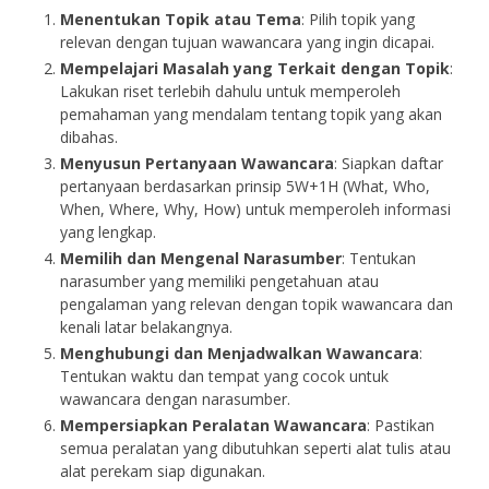
Menentukan Topik atau Tema
: Pilih topik yang
relevan dengan tujuan wawancara yang ingin dicapai.
Mempelajari Masalah yang Terkait dengan Topik
:
Lakukan riset terlebih dahulu untuk memperoleh
pemahaman yang mendalam tentang topik yang akan
dibahas.
Menyusun Pertanyaan Wawancara
: Siapkan daftar
pertanyaan berdasarkan prinsip 5W+1H (What, Who,
When, Where, Why, How) untuk memperoleh informasi
yang lengkap.
Memilih dan Mengenal Narasumber
: Tentukan
narasumber yang memiliki pengetahuan atau
pengalaman yang relevan dengan topik wawancara dan
kenali latar belakangnya.
Menghubungi dan Menjadwalkan Wawancara
:
Tentukan waktu dan tempat yang cocok untuk
wawancara dengan narasumber.
Mempersiapkan Peralatan Wawancara
: Pastikan
semua peralatan yang dibutuhkan seperti alat tulis atau
alat perekam siap digunakan.