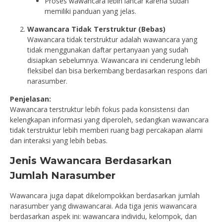
Proses wawancara lebih lancar karena sudah
memiliki panduan yang jelas.
Wawancara Tidak Terstruktur (Bebas)
Wawancara tidak terstruktur adalah wawancara yang
tidak menggunakan daftar pertanyaan yang sudah
disiapkan sebelumnya. Wawancara ini cenderung lebih
fleksibel dan bisa berkembang berdasarkan respons dari
narasumber.
Penjelasan:
Wawancara terstruktur lebih fokus pada konsistensi dan
kelengkapan informasi yang diperoleh, sedangkan wawancara
tidak terstruktur lebih memberi ruang bagi percakapan alami
dan interaksi yang lebih bebas.
Jenis Wawancara Berdasarkan
Jumlah Narasumber
Wawancara juga dapat dikelompokkan berdasarkan jumlah
narasumber yang diwawancarai. Ada tiga jenis wawancara
berdasarkan aspek ini: wawancara individu, kelompok, dan