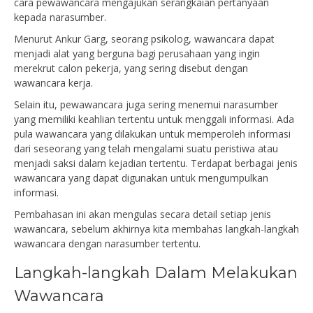
cara pewawancara mengajukan serangkaian pertanyaan
kepada narasumber.
Menurut Ankur Garg, seorang psikolog, wawancara dapat
menjadi alat yang berguna bagi perusahaan yang ingin
merekrut calon pekerja, yang sering disebut dengan
wawancara kerja.
Selain itu, pewawancara juga sering menemui narasumber
yang memiliki keahlian tertentu untuk menggali informasi. Ada
pula wawancara yang dilakukan untuk memperoleh informasi
dari seseorang yang telah mengalami suatu peristiwa atau
menjadi saksi dalam kejadian tertentu. Terdapat berbagai jenis
wawancara yang dapat digunakan untuk mengumpulkan
informasi.
Pembahasan ini akan mengulas secara detail setiap jenis
wawancara, sebelum akhirnya kita membahas langkah-langkah
wawancara dengan narasumber tertentu.
Langkah-langkah Dalam Melakukan
Wawancara