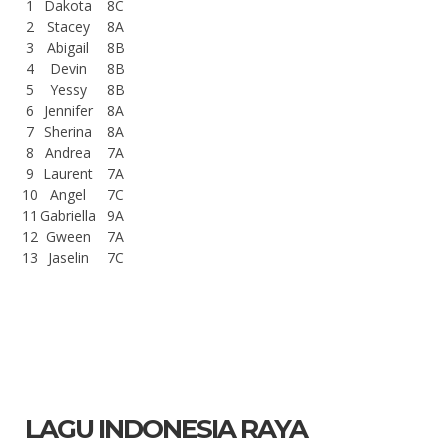
1
Dakota
8C
2
Stacey
8A
3
Abigail
8B
4
Devin
8B
5
Yessy
8B
6
Jennifer
8A
7
Sherina
8A
8
Andrea
7A
9
Laurent
7A
10
Angel
7C
11
Gabriella
9A
12
Gween
7A
13
Jaselin
7C
LAGU INDONESIA RAYA