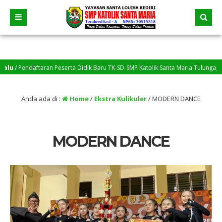
Pendaftaran Peserta Didik Baru TK-SD-SMP Katolik Santa Maria Tulungagung Tah
Siswa yang belum menyelesaikan tugas, silakan menghubungi Bapak/Ibu Guru m
Anda ada di :
Home
/
Ekstra Kulikuler
/
MODERN DANCE
MODERN DANCE