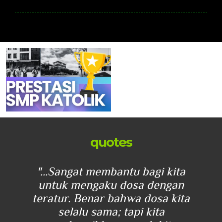
quotes
uh
"...Sangat membantu bagi kita
"..
.
untuk mengaku dosa dengan
mas
teratur. Benar bahwa dosa kita
mer
selalu sama; tapi kita
ha