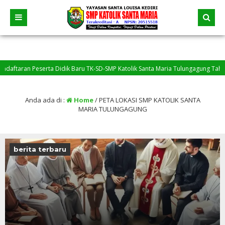
n Peserta Didik Baru TK-SD-SMP Katolik Santa Maria Tulungagung Tahun Pelajar
 belum menyelesaikan tugas, silakan menghubungi Bapak/Ibu Guru mapel.
Anda ada di :
Home
/
PETA LOKASI SMP KATOLIK SANTA
MARIA TULUNGAGUNG
berita terbaru