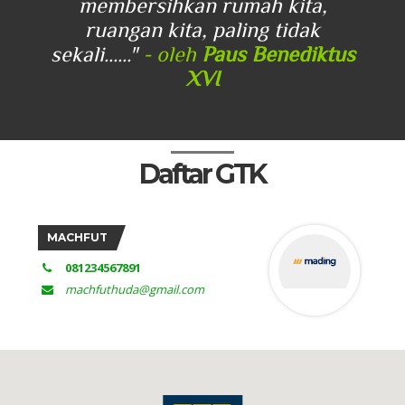
membersihkan rumah kita,
ruangan kita, paling tidak
sekali......"
- oleh
Paus Benediktus
XVI
Daftar GTK
MACHFUT
081234567891
machfuthuda@gmail.com