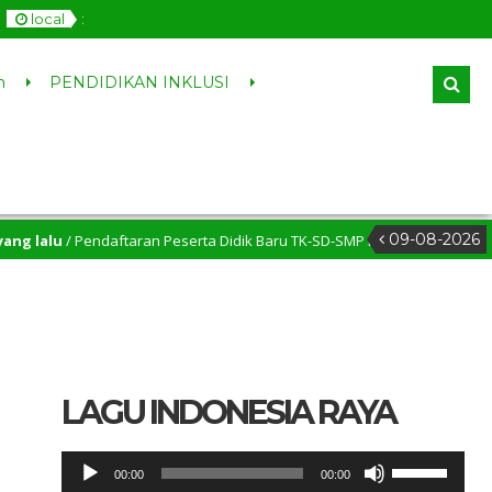
local
:
n
PENDIDIKAN INKLUSI
09-08-2026
/ Pendaftaran Peserta Didik Baru TK-SD-SMP Katolik Santa Maria Tulunga
/ Siswa yang belum menyelesaikan tugas, silakan menghubungi Bapak/Ib
LAGU INDONESIA RAYA
Pemutar
Gunakan
00:00
00:00
Audio
Anak