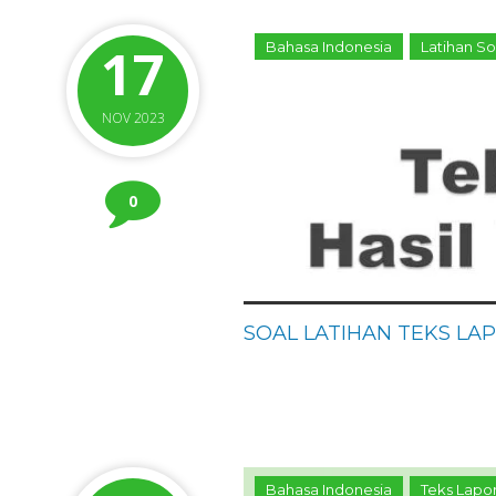
17
Bahasa Indonesia
Latihan S
NOV 2023
0
SOAL LATIHAN TEKS LA
Bahasa Indonesia
Teks Lapo