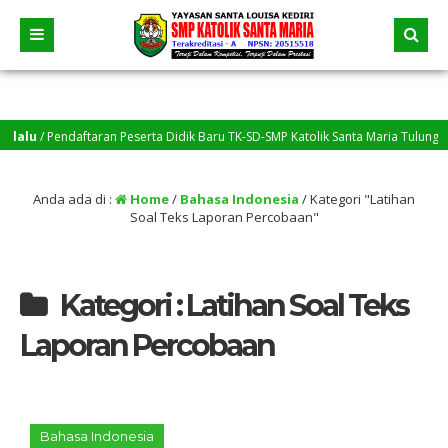
u
/ Pendaftaran Peserta Didik Baru TK-SD-SMP Katolik Santa Maria Tulungagung 
Anda ada di :
Home
/
Bahasa Indonesia
/
Kategori "Latihan
Soal Teks Laporan Percobaan"
Kategori : Latihan Soal Teks
Laporan Percobaan
Bahasa Indonesia