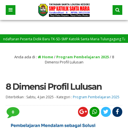
ran Peserta Didik Baru TK-SD-SMP Katolik Santa Maria Tulungagung Tahun Pelaj
ng belum menyelesaikan tugas, silakan menghubungi Bapak/Ibu Guru mapel.
Anda ada di :
Home
/
Program Pembelajaran 2025
/
8
Dimensi Profil Lulusan
8 Dimensi Profil Lulusan
Diterbitkan :
Sabtu, 4 Jan 2025
-
Kategori :
Program Pembelajaran 2025
0