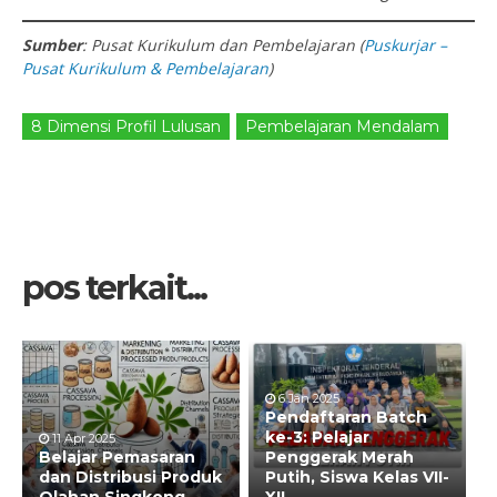
Sumber
: Pusat Kurikulum dan Pembelajaran (
Puskurjar –
Pusat Kurikulum & Pembelajaran
)
8 Dimensi Profil Lulusan
Pembelajaran Mendalam
pos terkait...
6 Jan 2025
Pendaftaran Batch
ke-3: Pelajar
11 Apr 2025
Belajar Pemasaran
Penggerak Merah
dan Distribusi Produk
Putih, Siswa Kelas VII-
Olahan Singkong
XII