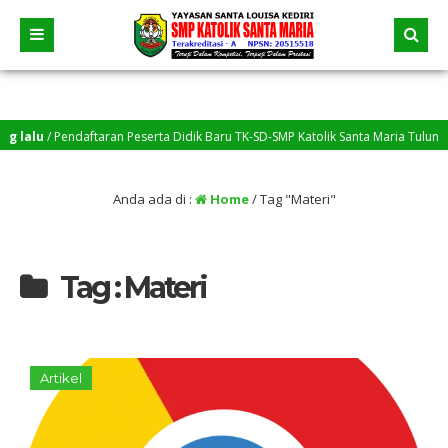
lu
/ Pendaftaran Peserta Didik Baru TK-SD-SMP Katolik Santa Maria Tulungagun
Anda ada di :
Home
/
Tag "Materi"
Tag : Materi
Artikel