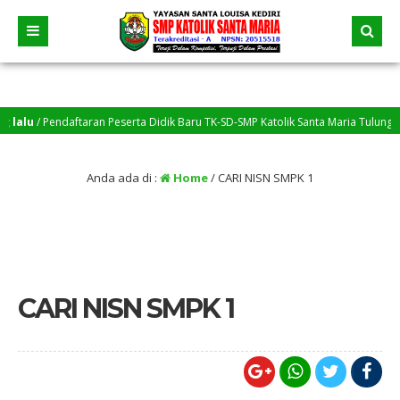
lu
/ Pendaftaran Peserta Didik Baru TK-SD-SMP Katolik Santa Maria Tulungagung
Anda ada di :
Home
/
CARI NISN SMPK 1
CARI NISN SMPK 1